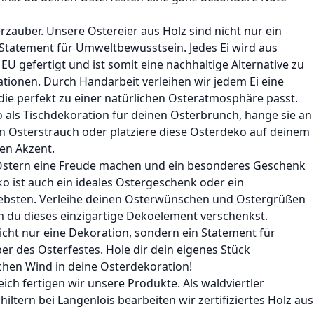
erzauber. Unsere Ostereier aus Holz sind nicht nur ein
 Statement für Umweltbewusstsein. Jedes Ei wird aus
U gefertigt und ist somit eine nachhaltige Alternative zu
ionen. Durch Handarbeit verleihen wir jedem Ei eine
, die perfekt zu einer natürlichen Osteratmosphäre passt.
als Tischdekoration für deinen Osterbrunch, hänge sie an
n Osterstrauch oder platziere diese Osterdeko auf deinem
hen Akzent.
stern eine Freude machen und ein besonderes Geschenk
 ist auch ein ideales Ostergeschenk oder ein
Liebsten. Verleihe deinen Osterwünschen und Ostergrüßen
m du dieses einzigartige Dekoelement verschenkst.
nicht nur eine Dekoration, sondern ein Statement für
er des Osterfestes. Hole dir dein eigenes Stück
chen Wind in deine Osterdekoration!
ch fertigen wir unsere Produkte. Als waldviertler
chiltern bei Langenlois bearbeiten wir zertifiziertes Holz aus