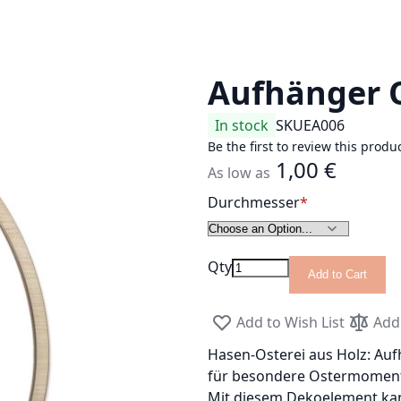
Aufhänger 
In stock
SKU
EA006
Be the first to review this produ
1,00 €
As low as
Durchmesser
Qty
Add to Cart
Add to Wish List
Add
Hasen-Osterei aus Holz: Au
für besondere Ostermomen
Mit diesem Dekoelement kan