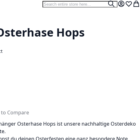
Search
Search
My Accou
Wish L
My
Osterhase Hops
ct
 to Compare
fhänger Osterhase Hops ist unsere nachhaltige Osterdeko
te.
nst du deinen Osterfesten eine ganz besondere Note