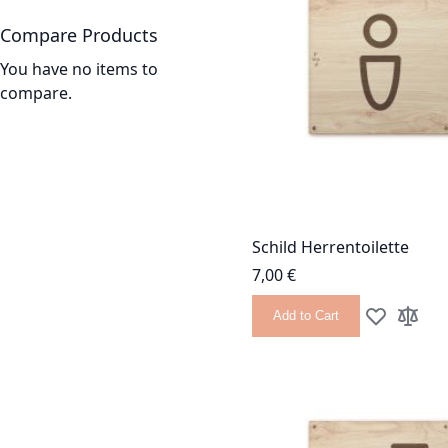
Compare Products
You have no items to
compare.
Schild Herrentoilette
7,00 €
Add to Cart
Add to Wish
Add to