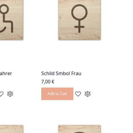
fahrer
Schild Smbol Frau
7,00 €
Add to Cart
dd to Wish List
Add to Compare
Add to Wish List
Add to Compare