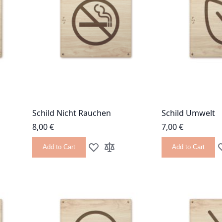
Schild Nicht Rauchen
Schild Umwelt
8,00 €
7,00 €
Add to Cart
Add to Cart
 List
 Compare
Add to Wish List
Add to Compare
A