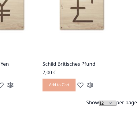
 Yen
Schild Britisches Pfund
7,00 €
Add to Cart
dd to Wish List
Add to Compare
Add to Wish List
Add to Compare
Show
per page