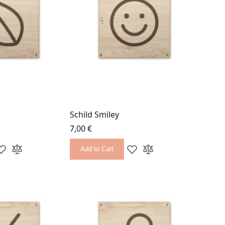
Schild Smiley
7,00 €
Add to Cart
dd to Wish List
Add to Compare
Add to Wish List
Add to Compare