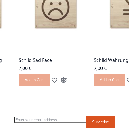
g
Schild Sad Face
Schild Währung
7,00 €
7,00 €
Add to Cart
Add to Cart
 List
 Compare
Add to Wish List
Add to Compare
A
g page
Sign Up for Our Newsletter:
Subscribe