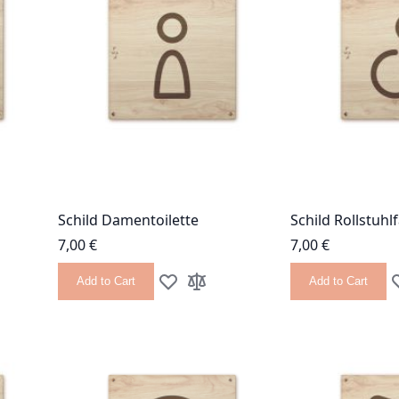
Schild Damentoilette
Schild Rollstuhl
7,00 €
7,00 €
Add to Cart
Add to Cart
 List
 Compare
Add to Wish List
Add to Compare
A