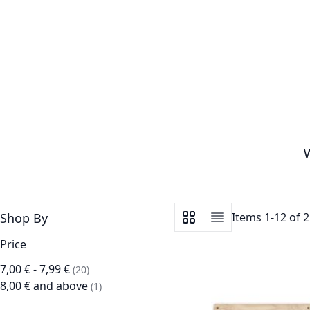
W
Shop By
Items
1
-
12
of
2
View as
Grid
List
Price
7,00 €
-
7,99 €
items
20
8,00 €
and above
item
1