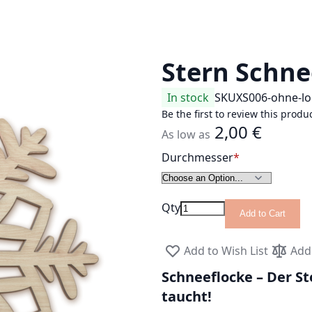
Stern Schne
In stock
SKU
XS006-ohne-l
Be the first to review this produ
2,00 €
As low as
Durchmesser
Qty
Add to Cart
Add to Wish List
Add
Schneeflocke – Der St
taucht!