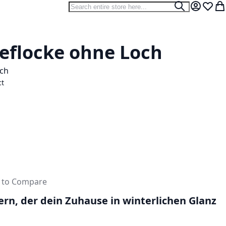
Search
Search
My Accou
Wish L
My
eflocke ohne Loch
och
ct
 to Compare
ern, der dein Zuhause in winterlichen Glanz