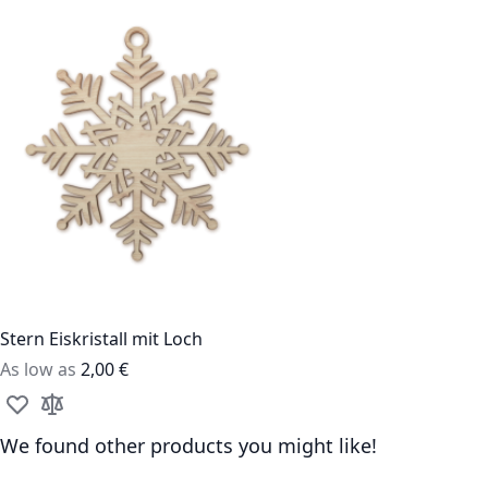
Stern Eiskristall mit Loch
As low as
2,00 €
Add to Wish List
Add to Compare
We found other products you might like!