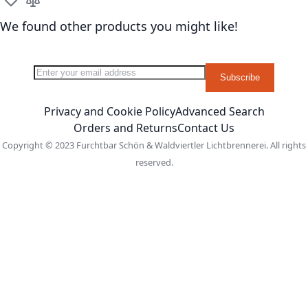
Add to Wish List
Add to Compare
We found other products you might like!
Sign Up for Our Newsletter:
Newsletter
Subscribe
Privacy and Cookie Policy
Advanced Search
Orders and Returns
Contact Us
Copyright © 2023 Furchtbar Schön & Waldviertler Lichtbrennerei. All rights
reserved.