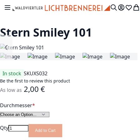
Skip to Content
Toggle Nav
My Accou
Wish L
My
Search
Stern Smiley 101
In stock
SKU
XS032
Be the first to review this product
2,00 €
As low as
Durchmesser
Qty
Add to Cart